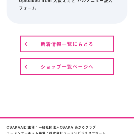
Uploaded from 大阪ええど バルメニュー記入
フォーム
新着情報一覧にもどる
ショップ一覧ページへ
OSAKAAID!主催：
一般社団法人OSAKA あかるクラブ
ラーメンサーキット共催：株式会社ラーメンビジネスサポート