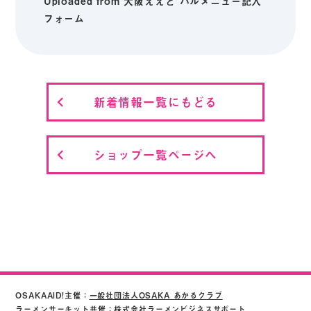
Uploaded from 大阪ええど バルメニュー記入
フォーム
新着情報一覧にもどる
ショップ一覧ページへ
OSAKAAID!主催：
一般社団法人OSAKA あかるクラブ
ラーメンサーキット共催：株式会社ラーメンビジネスサポート