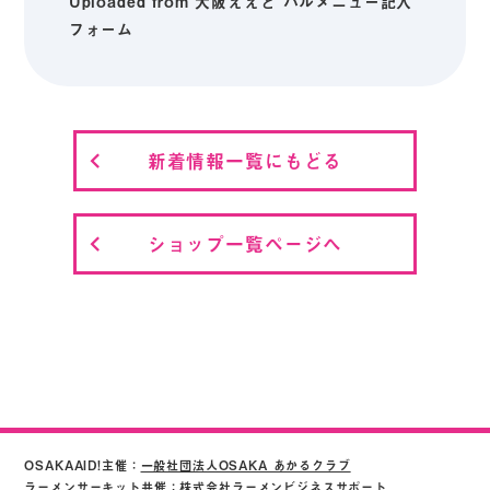
Uploaded from 大阪ええど バルメニュー記入
フォーム
新着情報一覧にもどる
ショップ一覧ページへ
OSAKAAID!主催：
一般社団法人OSAKA あかるクラブ
ラーメンサーキット共催：株式会社ラーメンビジネスサポート