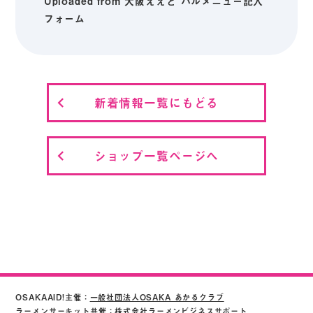
Uploaded from 大阪ええど バルメニュー記入
フォーム
新着情報一覧にもどる
ショップ一覧ページへ
OSAKAAID!主催：
一般社団法人OSAKA あかるクラブ
ラーメンサーキット共催：株式会社ラーメンビジネスサポート