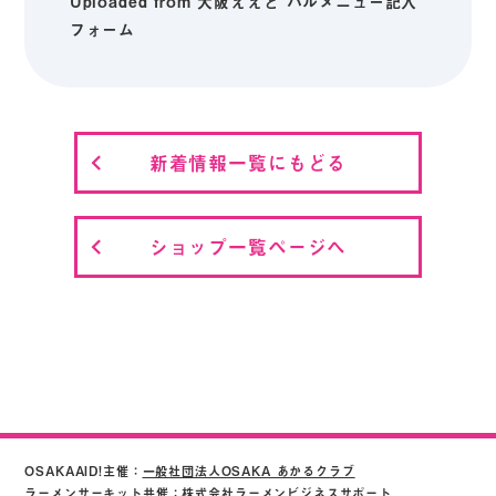
Uploaded from 大阪ええど バルメニュー記入
フォーム
新着情報一覧にもどる
ショップ一覧ページへ
OSAKAAID!主催：
一般社団法人OSAKA あかるクラブ
ラーメンサーキット共催：株式会社ラーメンビジネスサポート