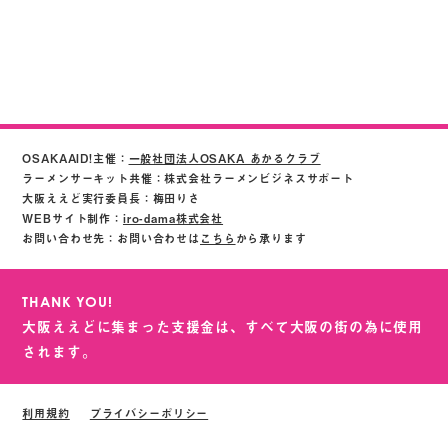
OSAKAAID!主催：
一般社団法人OSAKA あかるクラブ
ラーメンサーキット共催：株式会社ラーメンビジネスサポート
大阪ええど実行委員長：梅田りさ
WEBサイト制作：
iro-dama株式会社
お問い合わせ先：お問い合わせは
こちら
から承ります
THANK YOU!
大阪ええどに集まった支援金は、すべて大阪の街の為に使用
されます。
利用規約
プライバシーポリシー