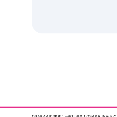
OSAKAAID!主催：
一般社団法人OSAKA あかる