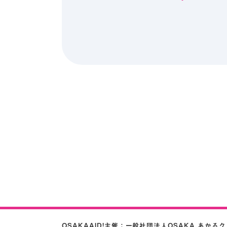
OSAKAAID!主催：
一般社団法人OSAKA あかる