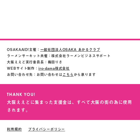
OSAKAAID!主催：
一般社団法人OSAKA あかるクラブ
ラーメンサーキット共催：株式会社ラーメンビジネスサポート
大阪ええど実行委員長：梅田りさ
WEBサイト制作：
iro-dama株式会社
お問い合わせ先：お問い合わせは
こちら
から承ります
THANK YOU!
大阪ええどに集まった支援金は、すべて大阪の街の為に使用
されます。
利用規約
プライバシーポリシー