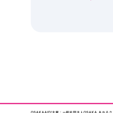
OSAKAAID!主催：
一般社団法人OSAKA あかる