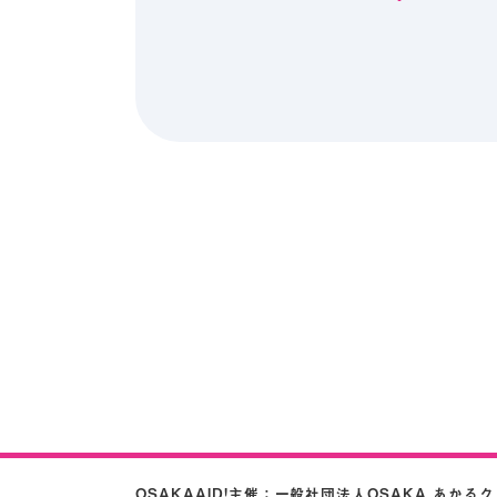
OSAKAAID!主催：
一般社団法人OSAKA あかる