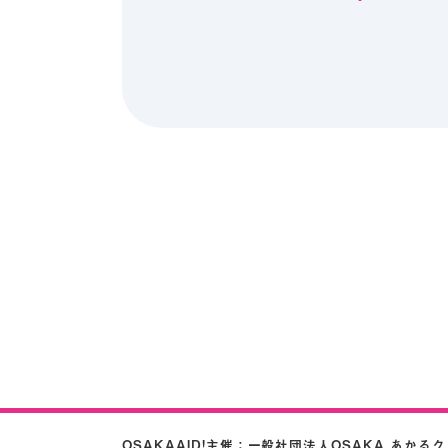
OSAKAAID!主催：
一般社団法人OSAKA あかる