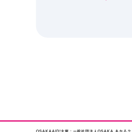
OSAKAAID!主催：
一般社団法人OSAKA あかる